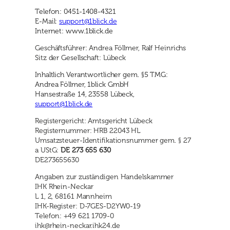
Telefon: 0451-1408-4321
E-Mail:
support@1blick.de
Internet: www.1blick.de
Geschäftsführer: Andrea Föllmer, Ralf Heinrichs
Sitz der Gesellschaft: Lübeck
Inhaltlich Verantwortlicher gem. §5 TMG:
Andrea Föllmer, 1blick GmbH
Hansestraße 14, 23558 Lübeck,
support@1blick.de
Registergericht: Amtsgericht Lübeck
Registernummer: HRB 22043 HL
Umsatzsteuer-Identifikationsnummer gem. § 27
a UStG:
DE 273 655 630
DE273655630
Angaben zur zuständigen Handelskammer
IHK Rhein-Neckar
L 1, 2, 68161 Mannheim
IHK-Register: D-7GES-D2YW0-19
Telefon: +49 621 1709-0
ihk@rhein-neckar.ihk24.de