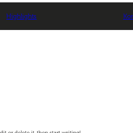
Highlights
Kon
t or delete it, then start writing!